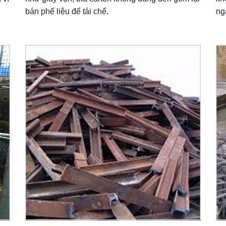
bán phế liệu để tái chế.
ng