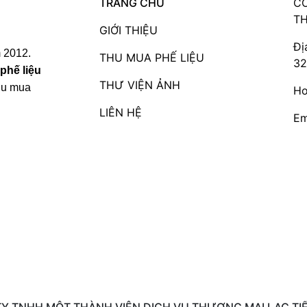
TRANG CHỦ
CÔ
TH
GIỚI THIỆU
Đị
 2012.
THU MUA PHẾ LIỆU
32
phế liệu
THƯ VIỆN ẢNH
thu mua
Ho
LIÊN HỆ
Em