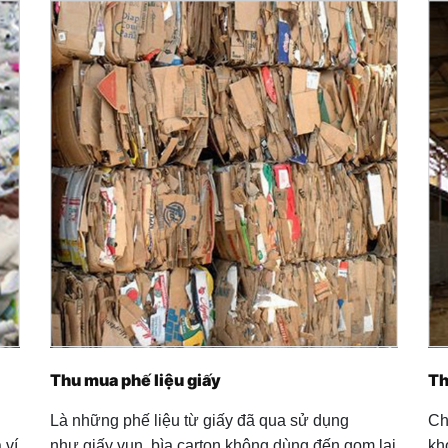
Thu mua phế liệu giấy
Th
Là những phế liệu từ giấy đã qua sử dụng
Ch
 ví
như giấy vụn, bìa carton không dùng đến gom lại
kh