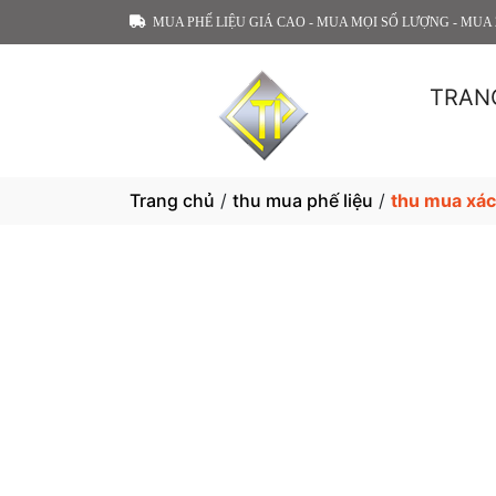
MUA PHẾ LIỆU GIÁ CAO - MUA MỌI SỐ LƯỢNG - MUA 
TRAN
Trang chủ
/
thu mua phế liệu
/
thu mua xá