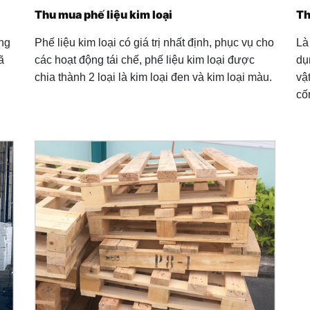
Thu mua phế liệu kim loại
Th
ng
Phế liệu kim loại có giá trị nhất định, phục vụ cho
Là
ã
các hoạt động tái chế, phế liệu kim loại được
dụ
chia thành 2 loại là kim loại đen và kim loại màu.
vậ
cố