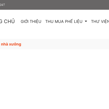
24/7
G CHỦ
GIỚI THIỆU
THU MUA PHẾ LIỆU
THƯ VIỆ
c nhà xưởng