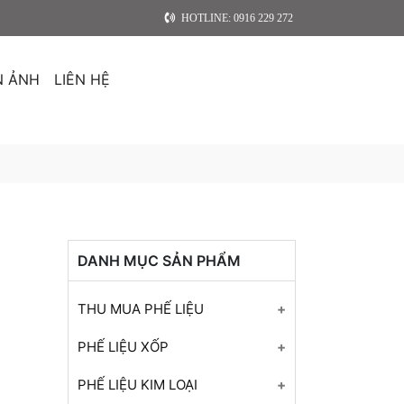
HOTLINE: 0916 229 272
N ẢNH
LIÊN HỆ
DANH MỤC SẢN PHẨM
THU MUA PHẾ LIỆU
Thu mua phế liệu nhựa
PHẾ LIỆU XỐP
Thu mua phế liệu giấy
Phế liệu xốp
PHẾ LIỆU KIM LOẠI