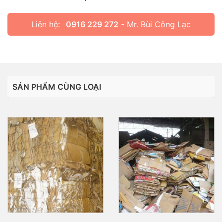
Liên hệ:
0916 229 272
- Mr. Bùi Công Lạc
SẢN PHẨM CÙNG LOẠI